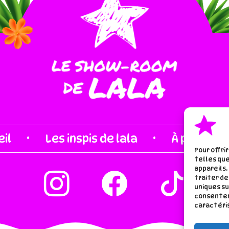
·
·
il
Les inspis de lala
À proros d
Pour offri
telles que
appareils.
traiter de
uniques su
consentem
caractéris