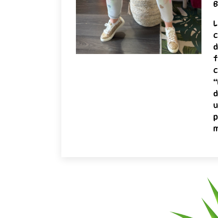
B
L
c
d
f
c
“
d
u
p
m