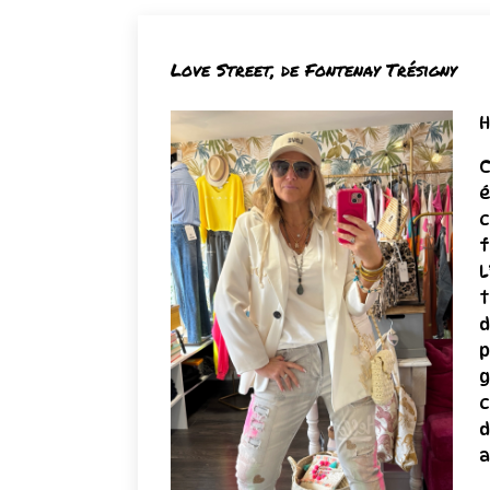
Love Street, de Fontenay Trésigny
H
C
é
c
f
L
t
d
p
g
c
d
a