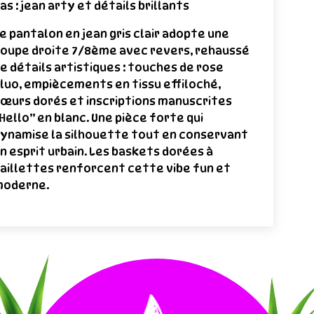
as : jean arty et détails brillants
e pantalon en jean gris clair adopte une
oupe droite 7/8ème avec revers, rehaussé
e détails artistiques : touches de rose
luo, empiècements en tissu effiloché,
œurs dorés et inscriptions manuscrites
Hello” en blanc. Une pièce forte qui
ynamise la silhouette tout en conservant
n esprit urbain. Les baskets dorées à
aillettes renforcent cette vibe fun et
oderne.