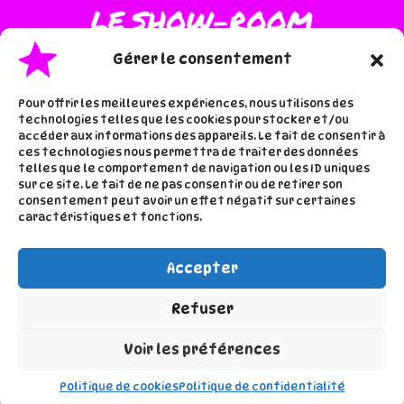
Gérer le consentement
Pour offrir les meilleures expériences, nous utilisons des
technologies telles que les cookies pour stocker et/ou
accéder aux informations des appareils. Le fait de consentir à
·
·
Accueil
Les inspis de lala
ces technologies nous permettra de traiter des données
telles que le comportement de navigation ou les ID uniques
À proros de lala
sur ce site. Le fait de ne pas consentir ou de retirer son
consentement peut avoir un effet négatif sur certaines
caractéristiques et fonctions.
Accepter
Refuser
Voir les préférences
Mentions légales
-
Politique de confidentialité
Copyright © 2026 Le show-room de lala
Politique de cookies
Politique de confidentialité