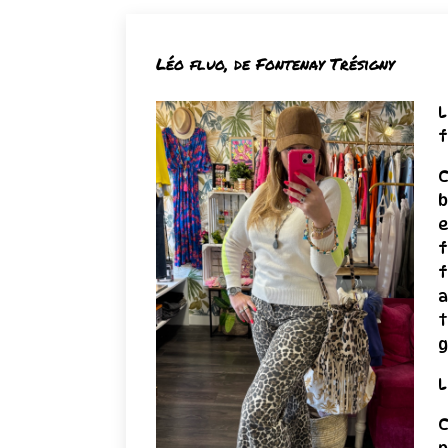
Léo fluo, de Fontenay Trésigny
L
f
C
b
e
f
f
a
t
g
L
C