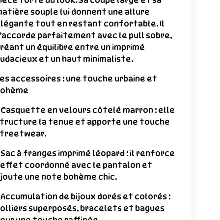
ièce forte du look. Sa coupe large et sa
atière souple lui donnent une allure
légante tout en restant confortable. Il
’accorde parfaitement avec le pull sobre,
réant un équilibre entre un imprimé
udacieux et un haut minimaliste.
es accessoires : une touche urbaine et
bohème
 Casquette en velours côtelé marron : elle
tructure la tenue et apporte une touche
treetwear.
 Sac à franges imprimé léopard : il renforce
’effet coordonné avec le pantalon et
joute une note bohème chic.
 Accumulation de bijoux dorés et colorés :
olliers superposés, bracelets et bagues