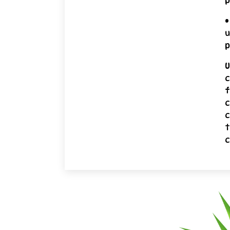
p
•
u
p
U
c
f
c
c
t
c