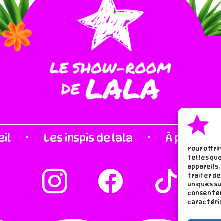
·
·
il
Les inspis de lala
À proros d
Pour offri
telles que
appareils.
traiter de
uniques su
consentem
caractéris