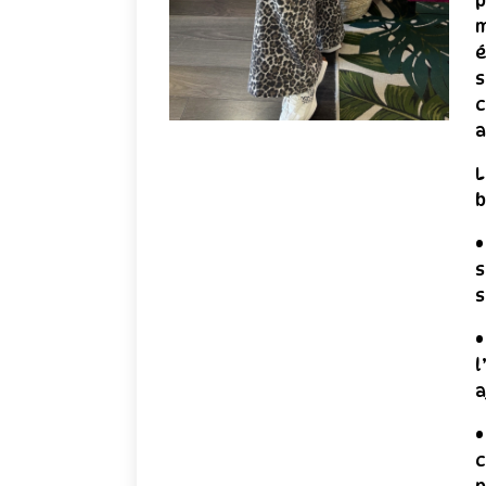
p
m
é
s
c
a
L
•
s
s
•
l
a
•
c