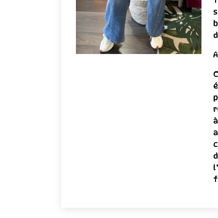
t
s
b
d
A
C
é
p
r
à
a
c
d
l
f