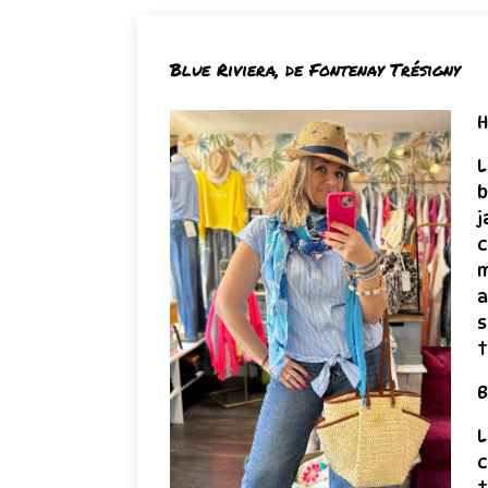
Blue Riviera, de Fontenay Trésigny
H
L
b
j
c
m
a
s
t
B
L
c