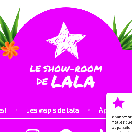
·
·
il
Les inspis de lala
À proros d
Pour offri
telles que
appareils.