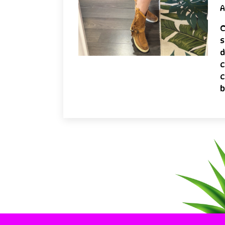
A
C
s
d
c
c
b