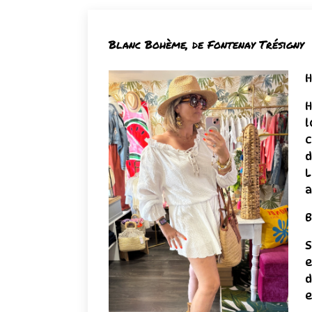
Blanc Bohème, de Fontenay Trésigny
H
H
l
c
d
L
a
B
S
e
d
e