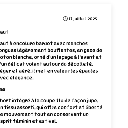
17 juillet 2025
aut
aut à encolure bardot avec manches
ongues légèrement bouffantes, en gaze de
oton blanche, orné d’un laçage à l’avant et
’un délicat volant autour du décolleté.
éger et aéré, il met en valeur les épaules
vec élégance.
as
hort intégré à la coupe fluide façon jupe,
n tissu assorti, qui offre confort et liberté
e mouvement tout en conservant un
sprit féminin et estival.